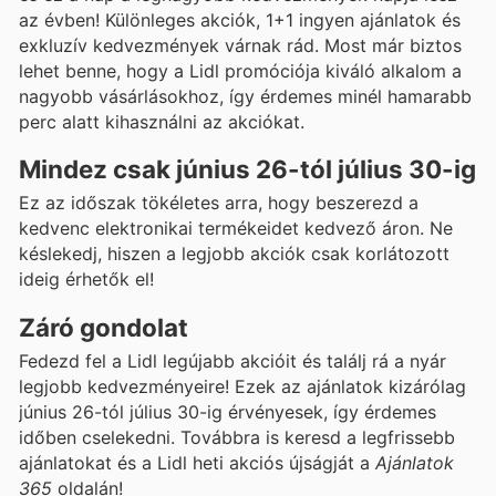
az évben! Különleges akciók, 1+1 ingyen ajánlatok és
exkluzív kedvezmények várnak rád. Most már biztos
lehet benne, hogy a Lidl promóciója kiváló alkalom a
nagyobb vásárlásokhoz, így érdemes minél hamarabb
perc alatt kihasználni az akciókat.
Mindez csak június 26-tól július 30-ig
Ez az időszak tökéletes arra, hogy beszerezd a
kedvenc elektronikai termékeidet kedvező áron. Ne
késlekedj, hiszen a legjobb akciók csak korlátozott
ideig érhetők el!
Záró gondolat
Fedezd fel a Lidl legújabb akcióit és találj rá a nyár
legjobb kedvezményeire! Ezek az ajánlatok kizárólag
június 26-tól július 30-ig érvényesek, így érdemes
időben cselekedni. Továbbra is keresd a legfrissebb
ajánlatokat és a Lidl heti akciós újságját a
Ajánlatok
365
oldalán!