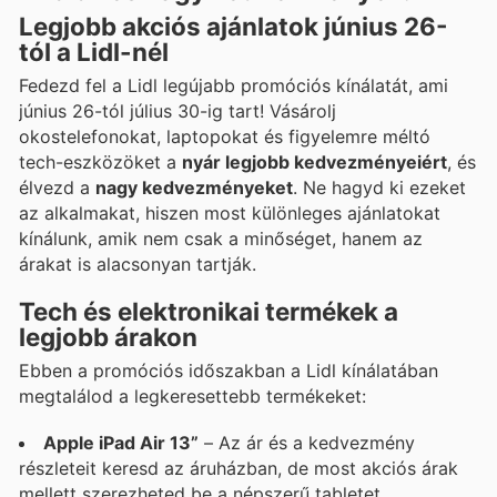
Legjobb akciós ajánlatok június 26-
tól a Lidl-nél
Fedezd fel a Lidl legújabb promóciós kínálatát, ami
június 26-tól július 30-ig tart! Vásárolj
okostelefonokat, laptopokat és figyelemre méltó
tech-eszközöket a
nyár legjobb kedvezményeiért
, és
élvezd a
nagy kedvezményeket
. Ne hagyd ki ezeket
az alkalmakat, hiszen most különleges ajánlatokat
kínálunk, amik nem csak a minőséget, hanem az
árakat is alacsonyan tartják.
Tech és elektronikai termékek a
legjobb árakon
Ebben a promóciós időszakban a Lidl kínálatában
megtalálod a legkeresettebb termékeket:
Apple iPad Air 13”
– Az ár és a kedvezmény
részleteit keresd az áruházban, de most akciós árak
mellett szerezheted be a népszerű tabletet.