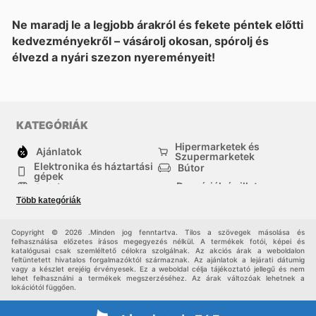
Ne maradj le a legjobb árakról és fekete péntek előtti
kedvezményekről – vásárolj okosan, spórolj és
élvezd a nyári szezon nyereményeit!
KATEGÓRIÁK
Hipermarketek és
Ajánlatok
Szupermarketek
Elektronika és háztartási
Bútor
gépek
Drogériák és illatszer-
Ruházat
boltok
Több kategóriák
háztartási cikkek
Sport
Gyermekek
Egyéb
Copyright © 2026 .Minden jog fenntartva. Tilos a szövegek másolása és
felhasználása előzetes írásos megegyezés nélkül. A termékek fotói, képei és
katalógusai csak szemléltető célokra szolgálnak. Az akciós árak a weboldalon
feltüntetett hivatalos forgalmazóktól származnak. Az ajánlatok a lejárati dátumig
vagy a készlet erejéig érvényesek. Ez a weboldal célja tájékoztató jellegű és nem
lehet felhasználni a termékek megszerzéséhez. Az árak változóak lehetnek a
lokációtól függően.