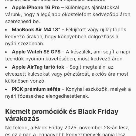
Apple iPhone 16 Pro
– Különleges ajánlatokkal
várunk, hogy a legújabb okostelefont kedvezőbb áron
szerezhesd be.
MacBook Air M4 13”
– Felújított vagy új laptopok
kedvező árakon, hogy könnyebben dolgozhass a
nyári szezonban.
Apple Watch SE GPS
– A készülék, ami segít a napi
teendők nyomon követésében, most kedvező áron.
Apple AirTag tartó tok
– Segít megtalálni az
elveszett kulcsokat vagy pénztárcát, akciós ára most
különösen vonzó.
PICK prémium séfés
– Konyhai eszközök, melyek a
nyári főzésekhez elengedhetetlenek.
Kiemelt promóciók és Black Friday
várakozás
Ne feledd, a Black Friday 2025. november 28-án lesz,
és ez a nap a legnagyobb kedvezmények napja lesz