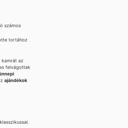
ló számos
otte tortához
a kamrát az
es felvágottak
ünnepi
az
ajándékok
klasszikussal.