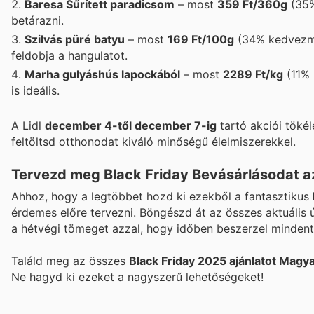
Baresa Sűrített paradicsom
– most
359 Ft/360g
(35%
betárazni.
Szilvás püré batyu
– most
169 Ft/100g
(34% kedvezmén
feldobja a hangulatot.
Marha gulyáshús lapockából
– most
2289 Ft/kg
(11% 
is ideális.
A Lidl
december 4-től december 7-ig
tartó akciói tökél
feltöltsd otthonodat kiváló minőségű élelmiszerekkel.
Tervezd meg Black Friday Bevásárlásodat az
Ahhoz, hogy a legtöbbet hozd ki ezekből a fantasztikus
érdemes előre tervezni. Böngészd át az összes aktuális ú
a hétvégi tömeget azzal, hogy időben beszerzel mindent. 
Találd meg az összes
Black Friday 2025 ajánlatot Mag
Ne hagyd ki ezeket a nagyszerű lehetőségeket!