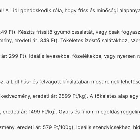
! A Lidl gondoskodik róla, hogy friss és minőségi alapany
49 Ft). Készíts frissítő gyümölcssalátát, vagy csak fogya
y, eredeti ár: 349 Ft). Tökéletes ízesítő salátákhoz, sz
r: 299 Ft). Ideális levesekbe, főzelékekbe, vagy nyersen r
, a Lidl hús- és felvágott kínálatában most remek lehetősé
edvezmény, eredeti ár: 2599 Ft/kg). A tökéletes alap egy í
redeti ár: 1499 Ft/kg). Gyors és finom megoldás reggelir
ény, eredeti ár: 579 Ft/100g). Ideális szendvicsekhez, hi