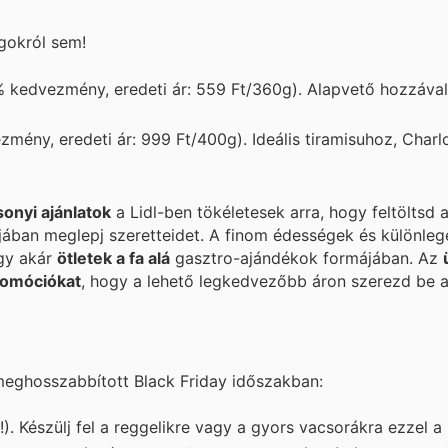
gokról sem!
 kedvezmény, eredeti ár: 559 Ft/360g). Alapvető hozzáva
ény, eredeti ár: 999 Ft/400g). Ideális tiramisuhoz, Charl
onyi ajánlatok
a Lidl-ben tökéletesek arra, hogy feltöltsd 
ában meglepj szeretteidet. A finom édességek és különleg
agy akár
ötletek a fa alá
gasztro-ajándékok formájában. Az
romóciókat
, hogy a lehető legkedvezőbb áron szerezd be 
 meghosszabbított Black Friday időszakban:
 Készülj fel a reggelikre vagy a gyors vacsorákra ezzel a 