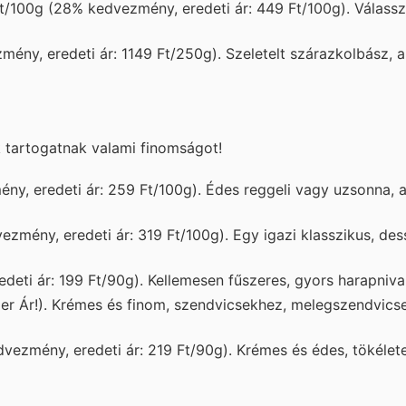
/100g (28% kedvezmény, eredeti ár: 449 Ft/100g). Válassz
ny, eredeti ár: 1149 Ft/250g). Szeletelt szárazkolbász, 
k tartogatnak valami finomságot!
y, eredeti ár: 259 Ft/100g). Édes reggeli vagy uzsonna, a
zmény, eredeti ár: 319 Ft/100g). Egy igazi klasszikus, de
eti ár: 199 Ft/90g). Kellemesen fűszeres, gyors harapniva
er Ár!). Krémes és finom, szendvicsekhez, melegszendvics
ezmény, eredeti ár: 219 Ft/90g). Krémes és édes, tökélete