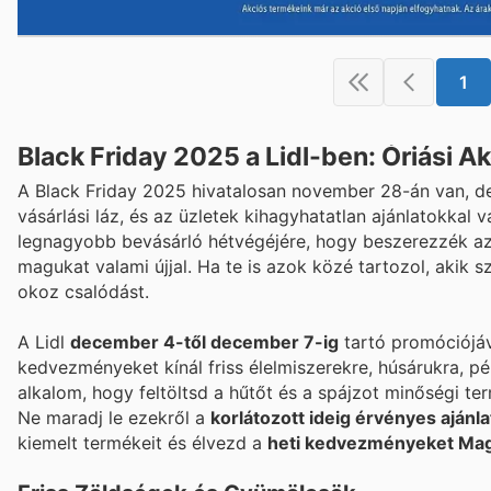
1
Black Friday 2025 a Lidl-ben: Óriási 
A Black Friday 2025 hivatalosan november 28-án van, d
vásárlási láz, és az üzletek kihagyhatatlan ajánlatokkal 
legnagyobb bevásárló hétvégéjére, hogy beszerezzék az
magukat valami újjal. Ha te is azok közé tartozol, akik 
okoz csalódást.
A Lidl
december 4-től december 7-ig
tartó promóciójáv
kedvezményeket kínál friss élelmiszerekre, húsárukra, 
alkalom, hogy feltöltsd a hűtőt és a spájzot minőségi te
Ne maradj le ezekről a
korlátozott ideig érvényes ajánla
kiemelt termékeit és élvezd a
heti kedvezményeket Ma