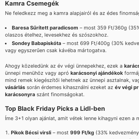
Kamra Csemegék
Ne feledkezz meg a kamra alapjairól és az édes finomsá
Baresa Sűrített paradicsom
– most 359 Ft/360g (35%
olaszos ételhez, levesekhez és szószokhoz.
Sondey Babapiskóta
– most 699 Ft/400g (30% kedvezm
vagy egyszerűen csak kávéba mártogatva.
Ahogy közeledünk az év végi ünnepekhez, ezek a
karács
ünnepi menühöz vagy apró
karácsonyi ajándékok
formáj
mind remek kiegészítői lehetnek az ünnepi asztalnak, v
vásárlás
során érdemes kihasználni ezeket az
év végi p
karácsonyra
szánt finomságokat.
Top Black Friday Picks a Lidl-ben
Íme 3+1 olyan ajánlat, amit vétek lenne kihagyni ezen a
Pikok Bécsi virsli
– most
999 Ft/kg
(33% kedvezmény!).