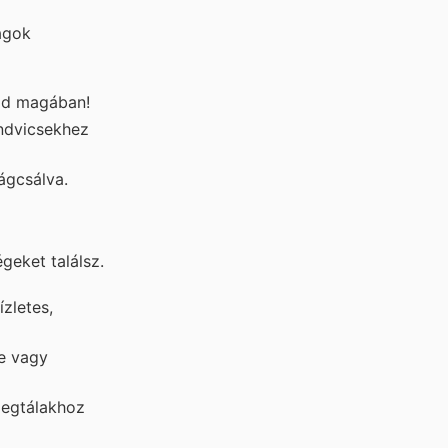
agok
szd magában!
endvicsekhez
ágcsálva.
geket találsz.
zletes,
e vagy
degtálakhoz