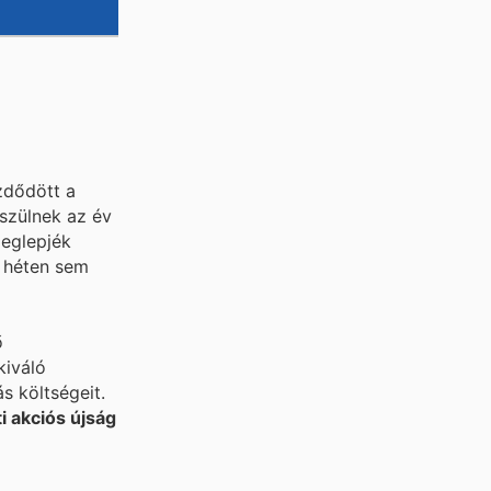
zdődött a
észülnek az év
meglepjék
a héten sem
ő
kiváló
s költségeit.
i akciós újság