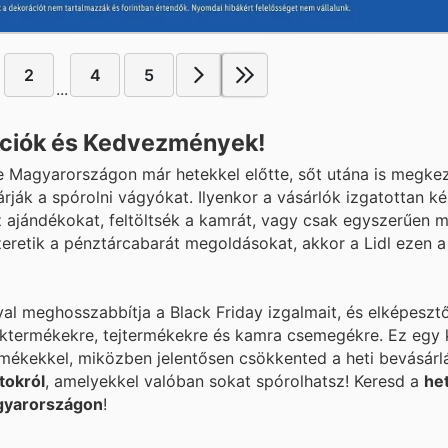
2
4
5
...
Akciók és Kedvezmények!
e Magyarországon már hetekkel előtte, sőt utána is megke
várják a spórolni vágyókat. Ilyenkor a vásárlók izgatottan k
 ajándékokat, feltöltsék a kamrát, vagy csak egyszerűen 
szeretik a pénztárcabarát megoldásokat, akkor a Lidl ezen 
al meghosszabbítja a Black Friday izgalmait, és elképeszt
péktermékekre, tejtermékekre és kamra csemegékre. Ez egy 
rmékekkel, miközben jelentősen csökkented a heti bevásárlá
tokról
, amelyekkel valóban sokat spórolhatsz! Keresd a
het
gyarországon
!