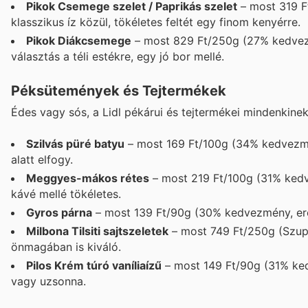
Pikok Csemege szelet / Paprikás szelet
– most 319 Ft
klasszikus íz közül, tökéletes feltét egy finom kenyérre.
Pikok Diákcsemege
– most 829 Ft/250g (27% kedvezmé
választás a téli estékre, egy jó bor mellé.
Péksütemények és Tejtermékek
Édes vagy sós, a Lidl pékárui és tejtermékei mindenkine
Szilvás püré batyu
– most 169 Ft/100g (34% kedvezmén
alatt elfogy.
Meggyes-mákos rétes
– most 219 Ft/100g (31% kedve
kávé mellé tökéletes.
Gyros párna
– most 139 Ft/90g (30% kedvezmény, ered
Milbona Tilsiti sajtszeletek
– most 749 Ft/250g (Szup
önmagában is kiváló.
Pilos Krém túró vaníliaízű
– most 149 Ft/90g (31% kedv
vagy uzsonna.