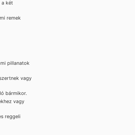
 a két
ami remek
mi pillanatok
sszertnek vagy
ló bármikor.
ekhez vagy
s reggeli