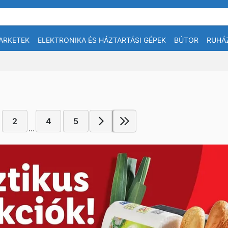
ARKETEK
ELEKTRONIKA ÉS HÁZTARTÁSI GÉPEK
BÚTOR
RUHÁ
2
4
5
...