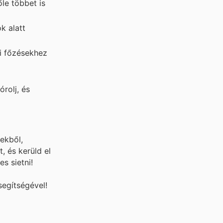
le többet is
k alatt
i főzésekhez
órolj, és
ekből,
, és kerüld el
s sietni!
segítségével!