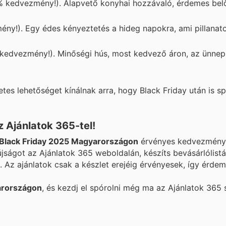
 kedvezmény!). Alapvető konyhai hozzávaló, érdemes belő
y!). Egy édes kényeztetés a hideg napokra, ami pillanato
kedvezmény!). Minőségi hús, most kedvező áron, az ünnep
etes lehetőséget kínálnak arra, hogy Black Friday után is sp
 Ajánlatok 365-tel!
Black Friday 2025 Magyarországon
érvényes kedvezmény
jságot az Ajánlatok 365 weboldalán, készíts bevásárlólistát
Az ajánlatok csak a készlet erejéig érvényesek, így érdeme
yarországon
, és kezdj el spórolni még ma az Ajánlatok 365 