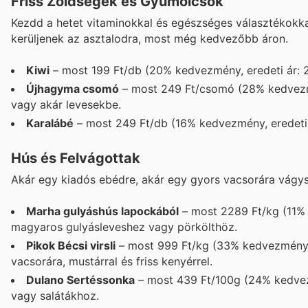
Friss Zöldségek és Gyümölcsök
Kezdd a hetet vitaminokkal és egészséges választékokkal
kerüljenek az asztalodra, most még kedvezőbb áron.
Kiwi
– most 199 Ft/db (20% kedvezmény, eredeti ár: 2
Újhagyma csomó
– most 249 Ft/csomó (28% kedvezmén
vagy akár levesekbe.
Karalábé
– most 249 Ft/db (16% kedvezmény, eredeti á
Hús és Felvágottak
Akár egy kiadós ebédre, akár egy gyors vacsorára vágysz
Marha gulyáshús lapockából
– most 2289 Ft/kg (11% k
magyaros gulyásleveshez vagy pörkölthöz.
Pikok Bécsi virsli
– most 999 Ft/kg (33% kedvezmény, e
vacsorára, mustárral és friss kenyérrel.
Dulano Sertéssonka
– most 439 Ft/100g (24% kedvezm
vagy salátákhoz.