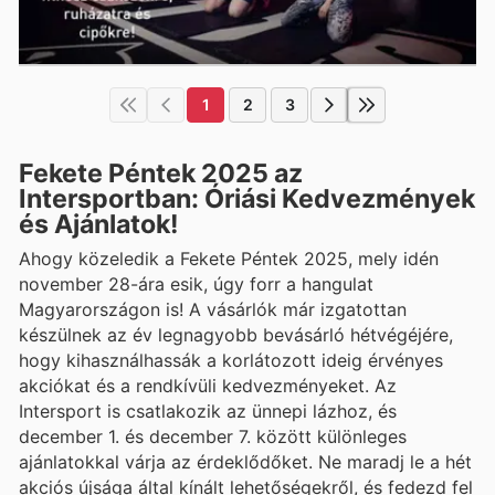
1
2
3
Fekete Péntek 2025 az
Intersportban: Óriási Kedvezmények
és Ajánlatok!
Ahogy közeledik a Fekete Péntek 2025, mely idén
november 28-ára esik, úgy forr a hangulat
Magyarországon is! A vásárlók már izgatottan
készülnek az év legnagyobb bevásárló hétvégéjére,
hogy kihasználhassák a korlátozott ideig érvényes
akciókat és a rendkívüli kedvezményeket. Az
Intersport is csatlakozik az ünnepi lázhoz, és
december 1. és december 7. között különleges
ajánlatokkal várja az érdeklődőket. Ne maradj le a hét
akciós újsága által kínált lehetőségekről, és fedezd fel