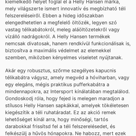
kiemelkedő helyet foglal el a Helly Hansen márka,
mely világszerte ismert innovatív és megbízható téli
felszereléseiről. Ebben a hideg időszakban
elengedhetetlen a megfelelő öltözék, legyen szó
vastag télikabátokról, meleg aláöltözetekről vagy
vízálló nadrágokról. A Helly Hansen termékek
nemcsak divatosak, hanem rendkívül funkcionálisak is,
biztosítva a maximális védelmet az elemekkel
szemben, miközben kényelmes viseletet nyújtanak.
Akár egy robusztus, szőrme szegélyes kapucnis
télikabátra vágysz, amely megvéd a hóviharban, vagy
egy elegáns, mégis praktikus pufferkabátra a
mindennapokra, az Intersport kínálatában megtalálod.
Gondoskodj róla, hogy fejed is melegen maradjon a
stílusos Helly Hansen sapkákkal, amelyek tökéletesen
kiegészítik a téli ruhatáradat. Ez az akció remek
lehetőséget kínál arra, hogy minőségi, tartós
darabokkal frissítsd fel a téli felszerelésedet, és
felkészülj a hűvös hónapokra. Ne habozz, mert ezek