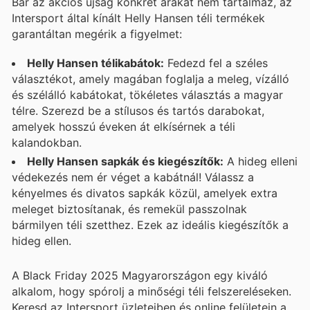
Bár az akciós újság konkrét árakat nem tartalmaz, az
Intersport által kínált Helly Hansen téli termékek
garantáltan megérik a figyelmet:
Helly Hansen télikabátok:
Fedezd fel a széles
választékot, amely magában foglalja a meleg, vízálló
és szélálló kabátokat, tökéletes választás a magyar
télre. Szerezd be a stílusos és tartós darabokat,
amelyek hosszú éveken át elkísérnek a téli
kalandokban.
Helly Hansen sapkák és kiegészítők:
A hideg elleni
védekezés nem ér véget a kabátnál! Válassz a
kényelmes és divatos sapkák közül, amelyek extra
meleget biztosítanak, és remekül passzolnak
bármilyen téli szetthez. Ezek az ideális kiegészítők a
hideg ellen.
A Black Friday 2025 Magyarországon egy kiváló
alkalom, hogy spórolj a minőségi téli felszereléseken.
Keresd az Intersport üzleteiben és online felületein a