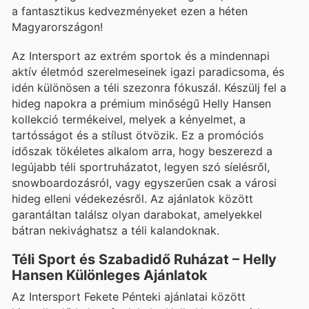
a fantasztikus kedvezményeket ezen a héten
Magyarországon!
Az Intersport az extrém sportok és a mindennapi
aktív életmód szerelmeseinek igazi paradicsoma, és
idén különösen a téli szezonra fókuszál. Készülj fel a
hideg napokra a prémium minőségű Helly Hansen
kollekció termékeivel, melyek a kényelmet, a
tartósságot és a stílust ötvözik. Ez a promóciós
időszak tökéletes alkalom arra, hogy beszerezd a
legújabb téli sportruházatot, legyen szó síelésről,
snowboardozásról, vagy egyszerűen csak a városi
hideg elleni védekezésről. Az ajánlatok között
garantáltan találsz olyan darabokat, amelyekkel
bátran nekivághatsz a téli kalandoknak.
Téli Sport és Szabadidő Ruházat – Helly
Hansen Különleges Ajánlatok
Az Intersport Fekete Pénteki ajánlatai között