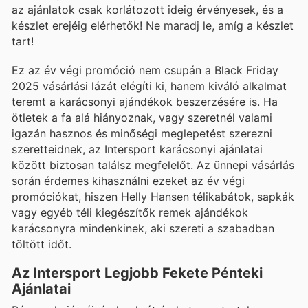
az ajánlatok csak korlátozott ideig érvényesek, és a
készlet erejéig elérhetők! Ne maradj le, amíg a készlet
tart!
Ez az év végi promóció nem csupán a Black Friday
2025 vásárlási lázát elégíti ki, hanem kiváló alkalmat
teremt a karácsonyi ajándékok beszerzésére is. Ha
ötletek a fa alá hiányoznak, vagy szeretnél valami
igazán hasznos és minőségi meglepetést szerezni
szeretteidnek, az Intersport karácsonyi ajánlatai
között biztosan találsz megfelelőt. Az ünnepi vásárlás
során érdemes kihasználni ezeket az év végi
promóciókat, hiszen Helly Hansen télikabátok, sapkák
vagy egyéb téli kiegészítők remek ajándékok
karácsonyra mindenkinek, aki szereti a szabadban
töltött időt.
Az Intersport Legjobb Fekete Pénteki
Ajánlatai