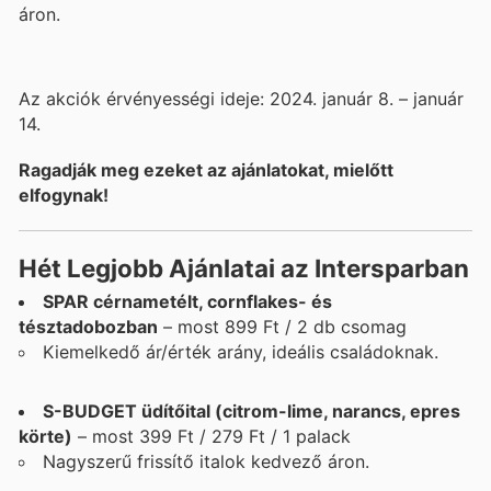
áron.
Az akciók érvényességi ideje: 2024. január 8. – január
14.
Ragadják meg ezeket az ajánlatokat, mielőtt
elfogynak!
Hét Legjobb Ajánlatai az Intersparban
SPAR cérnametélt, cornflakes- és
tésztadobozban
– most 899 Ft / 2 db csomag
Kiemelkedő ár/érték arány, ideális családoknak.
S-BUDGET üdítőital (citrom-lime, narancs, epres
körte)
– most 399 Ft / 279 Ft / 1 palack
Nagyszerű frissítő italok kedvező áron.