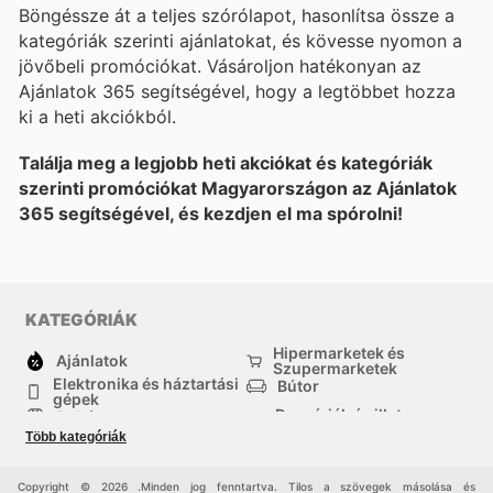
Böngéssze át a teljes szórólapot, hasonlítsa össze a
kategóriák szerinti ajánlatokat, és kövesse nyomon a
jövőbeli promóciókat. Vásároljon hatékonyan az
Ajánlatok 365 segítségével, hogy a legtöbbet hozza
ki a heti akciókból.
Találja meg a legjobb heti akciókat és kategóriák
szerinti promóciókat Magyarországon az Ajánlatok
365 segítségével, és kezdjen el ma spórolni!
KATEGÓRIÁK
Hipermarketek és
Ajánlatok
Szupermarketek
Elektronika és háztartási
Bútor
gépek
Drogériák és illatszer-
Ruházat
boltok
Több kategóriák
háztartási cikkek
Sport
Gyermekek
Egyéb
Copyright © 2026 .Minden jog fenntartva. Tilos a szövegek másolása és