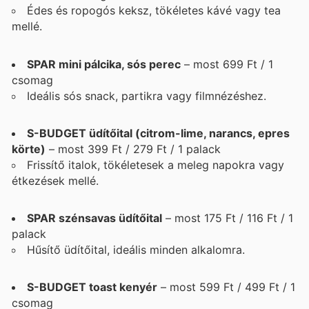
Édes és ropogós keksz, tökéletes kávé vagy tea
mellé.
SPAR mini pálcika, sós perec
– most 699 Ft / 1
csomag
Ideális sós snack, partikra vagy filmnézéshez.
S-BUDGET üdítőital (citrom-lime, narancs, epres
körte)
– most 399 Ft / 279 Ft / 1 palack
Frissítő italok, tökéletesek a meleg napokra vagy
étkezések mellé.
SPAR szénsavas üdítőital
– most 175 Ft / 116 Ft / 1
palack
Hűsítő üdítőital, ideális minden alkalomra.
S-BUDGET toast kenyér
– most 599 Ft / 499 Ft / 1
csomag