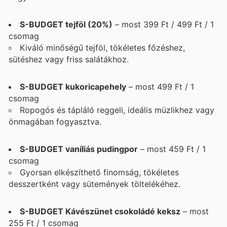
S-BUDGET tejföl (20%)
– most 399 Ft / 499 Ft / 1
csomag
Kiváló minőségű tejföl, tökéletes főzéshez,
sütéshez vagy friss salátákhoz.
S-BUDGET kukoricapehely
– most 499 Ft / 1
csomag
Ropogós és tápláló reggeli, ideális müzlikhez vagy
önmagában fogyasztva.
S-BUDGET vaníliás pudingpor
– most 459 Ft / 1
csomag
Gyorsan elkészíthető finomság, tökéletes
desszertként vagy sütemények töltelékéhez.
S-BUDGET Kávészünet csokoládé keksz
– most
255 Ft / 1 csomag