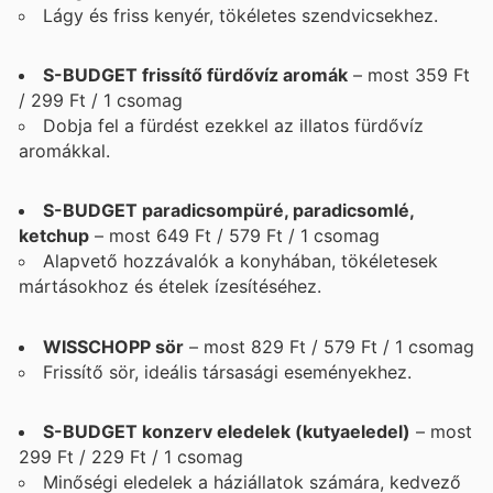
Lágy és friss kenyér, tökéletes szendvicsekhez.
S-BUDGET frissítő fürdővíz aromák
– most 359 Ft
/ 299 Ft / 1 csomag
Dobja fel a fürdést ezekkel az illatos fürdővíz
aromákkal.
S-BUDGET paradicsompüré, paradicsomlé,
ketchup
– most 649 Ft / 579 Ft / 1 csomag
Alapvető hozzávalók a konyhában, tökéletesek
mártásokhoz és ételek ízesítéséhez.
WISSCHOPP sör
– most 829 Ft / 579 Ft / 1 csomag
Frissítő sör, ideális társasági eseményekhez.
S-BUDGET konzerv eledelek (kutyaeledel)
– most
299 Ft / 229 Ft / 1 csomag
Minőségi eledelek a háziállatok számára, kedvező