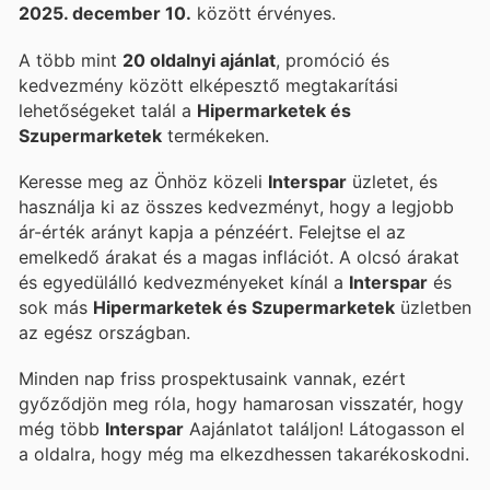
2025. december 10.
között érvényes.
A több mint
20 oldalnyi ajánlat
, promóció és
kedvezmény között elképesztő megtakarítási
lehetőségeket talál a
Hipermarketek és
Szupermarketek
termékeken.
Keresse meg az Önhöz közeli
Interspar
üzletet, és
használja ki az összes kedvezményt, hogy a legjobb
ár-érték arányt kapja a pénzéért. Felejtse el az
emelkedő árakat és a magas inflációt. A
olcsó árakat
és egyedülálló kedvezményeket kínál a
Interspar
és
sok más
Hipermarketek és Szupermarketek
üzletben
az egész országban.
Minden nap friss prospektusaink vannak, ezért
győződjön meg róla, hogy hamarosan visszatér, hogy
még több
Interspar
Aajánlatot találjon! Látogasson el
a
oldalra, hogy még ma elkezdhessen takarékoskodni.