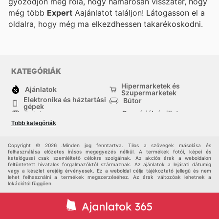
győződjön meg róla, hogy hamarosan visszatér, hogy
még több
Expert
Aajánlatot találjon! Látogasson el a
oldalra, hogy még ma elkezdhessen takarékoskodni.
KATEGÓRIÁK
Hipermarketek és
Ajánlatok
Szupermarketek
Elektronika és háztartási
Bútor
gépek
Drogériák és illatszer-
Ruházat
boltok
Több kategóriák
háztartási cikkek
Sport
Gyermekek
Egyéb
Copyright © 2026 .Minden jog fenntartva. Tilos a szövegek másolása és
felhasználása előzetes írásos megegyezés nélkül. A termékek fotói, képei és
katalógusai csak szemléltető célokra szolgálnak. Az akciós árak a weboldalon
feltüntetett hivatalos forgalmazóktól származnak. Az ajánlatok a lejárati dátumig
vagy a készlet erejéig érvényesek. Ez a weboldal célja tájékoztató jellegű és nem
lehet felhasználni a termékek megszerzéséhez. Az árak változóak lehetnek a
lokációtól függően.