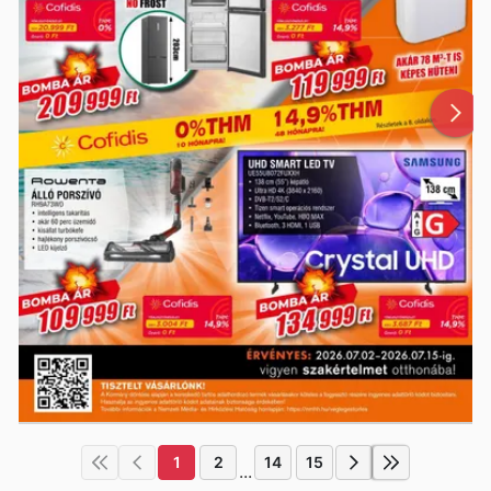
1
2
14
15
...