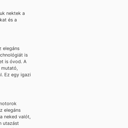
tuk nektek a
kat és a
z elegáns
chnológiát is
t is óvod. A
 mutató,
l. Ez egy igazi
motorok
az elegáns
a neked valót,
n utazást