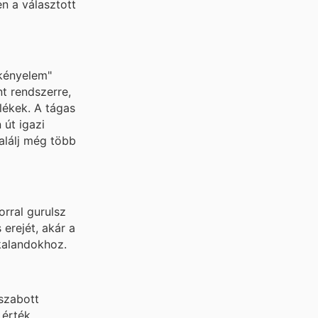
en a választott
 kényelem"
t rendszerre,
lékek. A tágas
út igazi
alálj még több
orral gurulsz
erejét, akár a
kalandokhoz.
 szabott
érték.