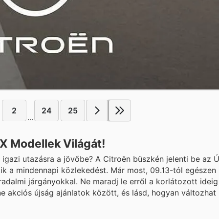
2
24
25
...
X Modellek Világát!
 igazi utazásra a jövőbe? A Citroën büszkén jelenti be az 
tik a mindennapi közlekedést. Már most, 09.13-tól egészen
dalmi járgányokkal. Ne maradj le erről a korlátozott ideig
ine akciós újság ajánlatok között, és lásd, hogyan változha