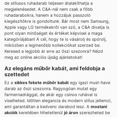
de stílusos ruhadarab teljesen átalakíthatja a
megjelenésedet. A C&A-nál nem csak a főbb
ruhadarabokra, hanem a hozzájuk passzoló
kiegészítőkre is gondoltunk. Bár most nem Samsung,
Apple vagy LG termékekről van szó, a C&A divatja is
pont olyan minőséget és értéket képvisel a maga
kategóriájában! A cél, hogy te is vásárolj és spórolj,
miközben a legmenőbb kollekciókat szerzed be.
Keresed a legjobb ár erre az őszi szezonra? Nézd
meg az online akciós újság ajánlatokat!
Az elegáns műbőr kabát, ami feldobja a
szettedet
Ez a
sikkes fekete műbőr kabát
egy igazi must-have
darab az őszi szezonra. Ragyogóan mutat egy
farmernadrággal, de akár egy csinos ruhával is
viselheted. Időtlen elegancia és modern stílus jellemzi,
ami garantáltan a kedvenc darabod lesz. A
mostani
akciók
keretében hihetetlenül
jó áron
szerezheted be