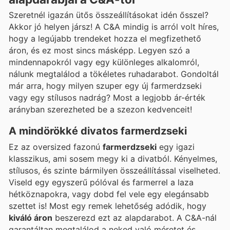
Szeretnél igazán ütős összeállításokat idén ősszel?
Akkor jó helyen jársz! A C&A mindig is arról volt híres,
hogy a legújabb trendeket hozza el megfizethető
áron, és ez most sincs másképp. Legyen szó a
mindennapokról vagy egy különleges alkalomról,
nálunk megtalálod a tökéletes ruhadarabot. Gondoltál
már arra, hogy milyen szuper egy új farmerdzseki
vagy egy stílusos nadrág? Most a legjobb ár-érték
arányban szerezheted be a szezon kedvenceit!
A mindörökké divatos farmerdzseki
Ez az oversized fazonú
farmerdzseki
egy igazi
klasszikus, ami sosem megy ki a divatból. Kényelmes,
stílusos, és szinte bármilyen összeállítással viselheted.
Viseld egy egyszerű pólóval és farmerrel a laza
hétköznapokra, vagy dobd fel vele egy elegánsabb
szettet is! Most egy remek lehetőség adódik, hogy
kiváló áron
beszerezd ezt az alapdarabot. A C&A-nál
garantáltan megtalálod a neked való méretet és