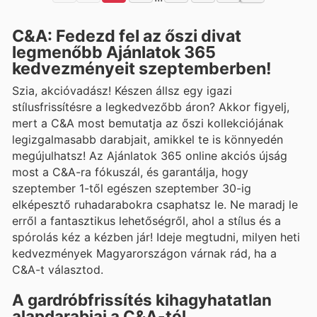
C&A: Fedezd fel az őszi divat
legmenőbb Ajánlatok 365
kedvezményeit szeptemberben!
Szia, akcióvadász! Készen állsz egy igazi
stílusfrissítésre a legkedvezőbb áron? Akkor figyelj,
mert a C&A most bemutatja az őszi kollekciójának
legizgalmasabb darabjait, amikkel te is könnyedén
megújulhatsz! Az Ajánlatok 365 online akciós újság
most a C&A-ra fókuszál, és garantálja, hogy
szeptember 1-től egészen szeptember 30-ig
elképesztő ruhadarabokra csaphatsz le. Ne maradj le
erről a fantasztikus lehetőségről, ahol a stílus és a
spórolás kéz a kézben jár! Ideje megtudni, milyen heti
kedvezmények Magyarországon várnak rád, ha a
C&A-t választod.
A gardróbfrissítés kihagyhatatlan
alapdarabjai a C&A-tól