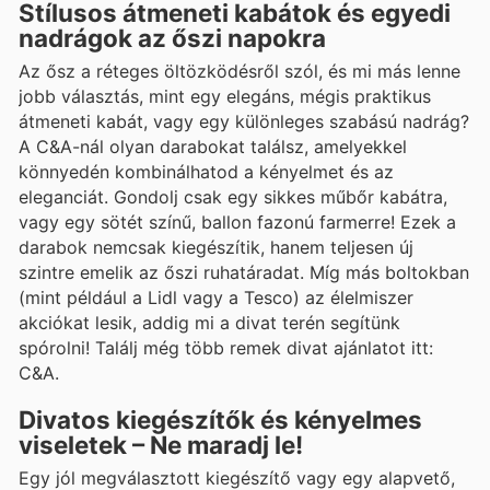
Stílusos átmeneti kabátok és egyedi
nadrágok az őszi napokra
Az ősz a réteges öltözködésről szól, és mi más lenne
jobb választás, mint egy elegáns, mégis praktikus
átmeneti kabát, vagy egy különleges szabású nadrág?
A C&A-nál olyan darabokat találsz, amelyekkel
könnyedén kombinálhatod a kényelmet és az
eleganciát. Gondolj csak egy sikkes műbőr kabátra,
vagy egy sötét színű, ballon fazonú farmerre! Ezek a
darabok nemcsak kiegészítik, hanem teljesen új
szintre emelik az őszi ruhatáradat. Míg más boltokban
(mint például a Lidl vagy a Tesco) az élelmiszer
akciókat lesik, addig mi a divat terén segítünk
spórolni! Találj még több remek divat ajánlatot itt:
C&A.
Divatos kiegészítők és kényelmes
viseletek – Ne maradj le!
Egy jól megválasztott kiegészítő vagy egy alapvető,