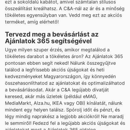
ezt a sokoldalú kabátot, amivel számtalan stílusos
összeállítást kreálhatsz. A C&A-nál az ár és a minőség
tökéletes egyensúlyban van. Vedd meg ezt az akciós
terméket, amíg elérhető!
Tervezd meg a bevásárlást az
Ajánlatok 365 segítségével
Ugye milyen szuper érzés, amikor megtalálod a
tökéletes darabot a tökéletes áron? Az Ajánlatok 365
pontosan ebben segít neked! Nálunk összegyűjtve
találod a legfrissebb akciós újságokat és heti
kedvezményeket Magyarországon, így könnyedén
összehasonlíthatod az ajánlatokat és optimalizálhatod
a bevásárlásodat. Akár a C&A legújabb divatját
keresed, akár más üzletek (például eMAG,
MediaMarkt, Alza.hu, IKEA vagy OBI) kínálatát, nálunk
mindent egy helyen találsz. Spórolj időt és pénzt, és
légy mindig naprakész a legjobb akciókról! Ne maradj
le semmiről! Fedezd fel a legújabb akciós újságokat és
ajánlatokat most a Ajánlatok 365 oldalon.