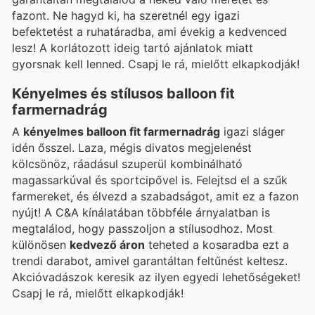
fazont. Ne hagyd ki, ha szeretnél egy igazi
befektetést a ruhatáradba, ami évekig a kedvenced
lesz! A korlátozott ideig tartó ajánlatok miatt
gyorsnak kell lenned. Csapj le rá, mielőtt elkapkodják!
Kényelmes és stílusos balloon fit
farmernadrág
A
kényelmes balloon fit farmernadrág
igazi sláger
idén ősszel. Laza, mégis divatos megjelenést
kölcsönöz, ráadásul szuperül kombinálható
magassarkúval és sportcipővel is. Felejtsd el a szűk
farmereket, és élvezd a szabadságot, amit ez a fazon
nyújt! A C&A kínálatában többféle árnyalatban is
megtalálod, hogy passzoljon a stílusodhoz. Most
különösen
kedvező áron
teheted a kosaradba ezt a
trendi darabot, amivel garantáltan feltűnést keltesz.
Akcióvadászok keresik az ilyen egyedi lehetőségeket!
Csapj le rá, mielőtt elkapkodják!