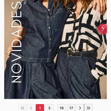
1
2
16
17
...