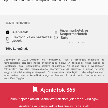
KATEGÓRIÁK
Hipermarketek és
Ajánlatok
Szupermarketek
Elektronika és háztartási
Bútor
gépek
Drogériák és illatszer-
Ruházat
boltok
Több kategóriák
háztartási cikkek
Sport
Gyermekek
Egyéb
Copyright © 2026 .Minden jog fenntartva. Tilos a szövegek másolása és
felhasználása előzetes írásos megegyezés nélkül. A termékek fotói, képei és
katalógusai csak szemléltető célokra szolgálnak. Az akciós árak a weboldalon
feltüntetett hivatalos forgalmazóktól származnak. Az ajánlatok a lejárati dátumig
vagy a készlet erejéig érvényesek. Ez a weboldal célja tájékoztató jellegű és nem
lehet felhasználni a termékek megszerzéséhez. Az árak változóak lehetnek a
lokációtól függően.
Rólunk
Kapcsolat
Süti Szabályzat
Tartalom jelentése
Országok
Adatvédelmi Irányelvek
Felhasználási feltételek