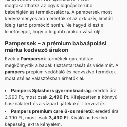
megtakaríthatsz az egyik legnépszerűbb
babahigiéniás termékcsaládra. A pampersek most
kedvezményes áron érhetők el az exkluzív, limitált
ideig tartó promóció során. Ne hagyd ki ezt a
lehetőséget, hogy a legjobb árakon vásárolj!
Pampersek
– a prémium babaápolási
márka kedvező árakon
Ezek a
Pampersek
termékek garantáltan
megkönnyítik a babák tisztántartását és védelmét. A
pampers
prepium védőháló és nedvszívó termékek
most széles választékban érhetők el.
Pampers Splashers gyermeknadrág
: eredeti ára
3,990 Ft, most csak
2,490 Ft
. Kifejezetten a könnyű
használatért és a vízparti játékokért tervezték.
Pampers premium care 6-os méretű
: eredeti ára
4,990 Ft, most csak
3,490 Ft
. Kiváló nedvszívó
képesség, extra kényelem.