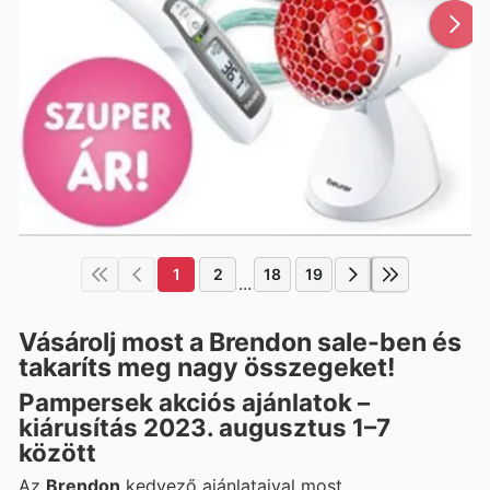
1
2
18
19
...
Vásárolj most a Brendon sale-ben és
takaríts meg nagy összegeket!
Pampersek akciós ajánlatok –
kiárusítás 2023. augusztus 1–7
között
Az
Brendon
kedvező ajánlataival most