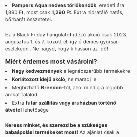
Pampers Aqua nedves törlőkendők
: eredeti ára
1,890 Ft, most csak
1,290 Ft
. Extra hidratáló hatás,
bőrbarát összetétel.
Ez a Black Friday hangulatot idéző akció csak 2023.
augusztus 1. és 7. között él, így érdemes gyorsan
cselekedni. Ne hagyd, hogy kihasson az idő!
Miért érdemes most vásárolni?
Nagy kedvezmények
a legnépszerűbb termékekre
Korlátozott idejű akció
, ne maradj le
Megbízható
Brendon
-től, ahol mindig a legjobb
árakat találod
Extra
futár szállítás vagy áruházban történő
átvétel
lehetősége
Keress minket, és szerezd be a szükséges
babaápolási termékeket most!
Az ajánlat csak a