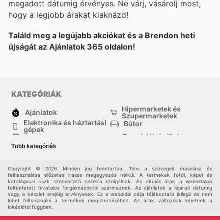
megadott dátumig érvényes. Ne várj, vásárolj most,
hogy a legjobb árakat kiaknázd!
Találd meg a legújabb akciókat és a Brendon heti
újságát az Ajánlatok 365 oldalon!
KATEGÓRIÁK
Hipermarketek és
Ajánlatok
Szupermarketek
Elektronika és háztartási
Bútor
gépek
Drogériák és illatszer-
Ruházat
boltok
Több kategóriák
háztartási cikkek
Sport
Gyermekek
Egyéb
Copyright © 2026 .Minden jog fenntartva. Tilos a szövegek másolása és
felhasználása előzetes írásos megegyezés nélkül. A termékek fotói, képei és
katalógusai csak szemléltető célokra szolgálnak. Az akciós árak a weboldalon
feltüntetett hivatalos forgalmazóktól származnak. Az ajánlatok a lejárati dátumig
vagy a készlet erejéig érvényesek. Ez a weboldal célja tájékoztató jellegű és nem
lehet felhasználni a termékek megszerzéséhez. Az árak változóak lehetnek a
lokációtól függően.