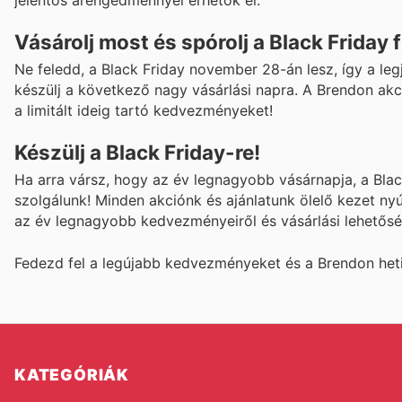
jelentős árengedménnyel érhetők el.
Vásárolj most és spórolj a Black Friday f
Ne feledd, a Black Friday november 28-án lesz, így a l
készülj a következő nagy vásárlási napra. A Brendon akci
a limitált ideig tartó kedvezményeket!
Készülj a Black Friday-re!
Ha arra vársz, hogy az év legnagyobb vásárnapja, a Blac
szolgálunk! Minden akciónk és ajánlatunk ölelő kezet nyú
az év legnagyobb kedvezményeiről és vásárlási lehetőség
Fedezd fel a legújabb kedvezményeket és a Brendon heti 
KATEGÓRIÁK