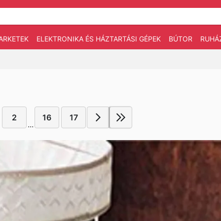
ARKETEK
ELEKTRONIKA ÉS HÁZTARTÁSI GÉPEK
BÚTOR
RUHÁ
2
16
17
...