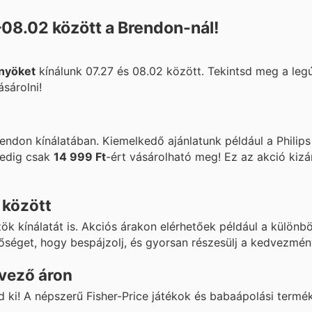
–08.02 között a Brendon-nál!
nyöket
kínálunk 07.27 és 08.02 között. Tekintsd meg a leg
sárolni!
rendon kínálatában. Kiemelkedő ajánlatunk például a Philip
pedig csak
14 999 Ft
-ért vásárolható meg! Ez az akció kizá
 között
özök kínálatát is. Akciós árakon elérhetőek például a külön
tőséget, hogy bespájzolj, és gyorsan részesülj a kedvezmé
vező áron
ki! A népszerű Fisher-Price játékok és babaápolási termé