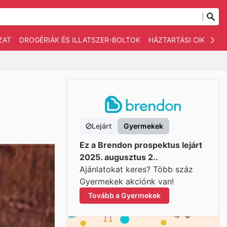
ZAT
DROGÉRIÁK ÉS ILLATSZER-BOLTOK
HÁZTARTÁSI CIKKEK
Lejárt
Gyermekek
Ez a Brendon prospektus lejárt
2025. augusztus 2..
Ajánlatokat keres? Több száz
Gyermekek akciónk van!
Tovább a Gyermekek