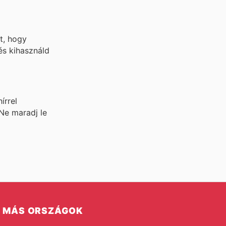
t, hogy
és kihasználd
írrel
 Ne maradj le
MÁS ORSZÁGOK