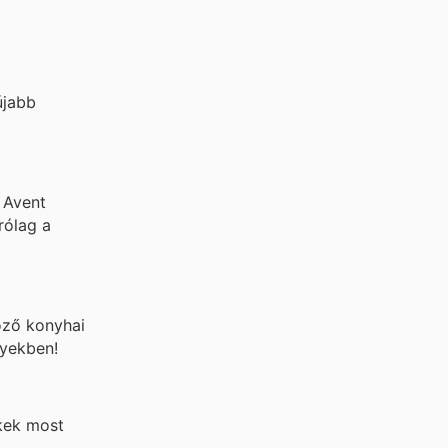
újabb
s Avent
rólag a
böző konyhai
nyekben!
kek most