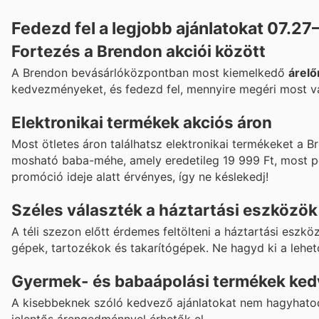
Fedezd fel a legjobb ajánlatokat 07.27
Fortezés a Brendon akciói között
A Brendon bevásárlóközpontban most kiemelkedő
árelő
kedvezményeket, és fedezd fel, mennyire megéri most vá
Elektronikai termékek akciós áron
Most ötletes áron találhatsz elektronikai termékeket a B
mosható baba-méhe, amely eredetileg 19 999 Ft, most 
promóció ideje alatt érvényes, így ne késlekedj!
Széles választék a háztartási eszközök
A téli szezon előtt érdemes feltölteni a háztartási eszk
gépek, tartozékok és takarítógépek. Ne hagyd ki a lehe
Gyermek- és babaápolási termékek ked
A kisebbeknek szóló kedvező ajánlatokat nem hagyhatod 