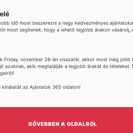
elé
egjobb idő most beszerezni a nagy kedvezményes ajánlatoka
ói most segítenek, hogy a lehető legjobb árakon vásárolj, 
k Friday, november 28-án visszatér, akkor most még jobb h
jt azoknak, akik megtalálják a legjobb árakat és tételeket.
eiről!
kínálatát az Ajánlatok 365 oldalon!
BŐVEBBEN A OLDALRÓL