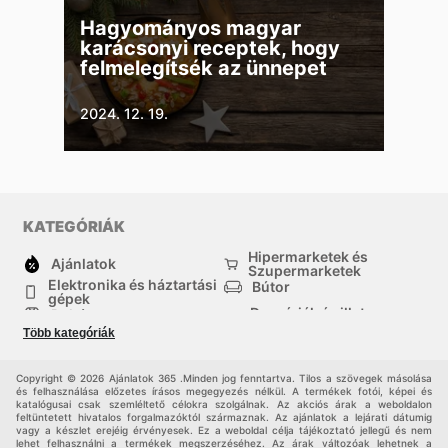
Hagyományos magyar
karácsonyi receptek, hogy
felmelegítsék az ünnepet
2024. 12. 19.
KATEGÓRIÁK
Hipermarketek és
Ajánlatok
Szupermarketek
Elektronika és háztartási
Bútor
gépek
Drogériák és illatszer-
Ruházat
boltok
Több kategóriák
háztartási cikkek
Sport
Gyermekek
Egyéb
Copyright © 2026 Ajánlatok 365 .Minden jog fenntartva. Tilos a szövegek másolása
és felhasználása előzetes írásos megegyezés nélkül. A termékek fotói, képei és
katalógusai csak szemléltető célokra szolgálnak. Az akciós árak a weboldalon
feltüntetett hivatalos forgalmazóktól származnak. Az ajánlatok a lejárati dátumig
vagy a készlet erejéig érvényesek. Ez a weboldal célja tájékoztató jellegű és nem
lehet felhasználni a termékek megszerzéséhez. Az árak változóak lehetnek a