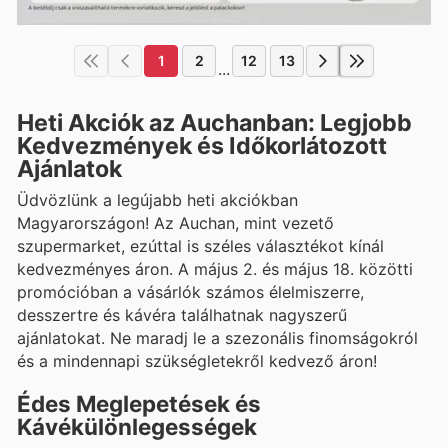
1
2
12
13
...
Heti Akciók az Auchanban: Legjobb
Kedvezmények és Időkorlátozott
Ajánlatok
Üdvözlünk a legújabb heti akciókban
Magyarországon! Az Auchan, mint vezető
szupermarket, ezúttal is széles választékot kínál
kedvezményes áron. A május 2. és május 18. közötti
promócióban a vásárlók számos élelmiszerre,
desszertre és kávéra találhatnak nagyszerű
ajánlatokat. Ne maradj le a szezonális finomságokról
és a mindennapi szükségletekről kedvező áron!
Édes Meglepetések és
Kávékülönlegességek