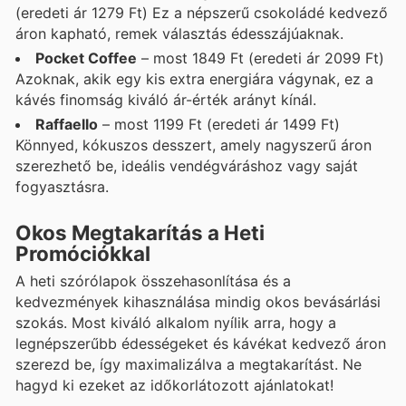
(eredeti ár 1279 Ft) Ez a népszerű csokoládé kedvező
áron kapható, remek választás édesszájúaknak.
Pocket Coffee
– most 1849 Ft (eredeti ár 2099 Ft)
Azoknak, akik egy kis extra energiára vágynak, ez a
kávés finomság kiváló ár-érték arányt kínál.
Raffaello
– most 1199 Ft (eredeti ár 1499 Ft)
Könnyed, kókuszos desszert, amely nagyszerű áron
szerezhető be, ideális vendégváráshoz vagy saját
fogyasztásra.
Okos Megtakarítás a Heti
Promóciókkal
A heti szórólapok összehasonlítása és a
kedvezmények kihasználása mindig okos bevásárlási
szokás. Most kiváló alkalom nyílik arra, hogy a
legnépszerűbb édességeket és kávékat kedvező áron
szerezd be, így maximalizálva a megtakarítást. Ne
hagyd ki ezeket az időkorlátozott ajánlatokat!