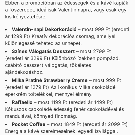
Ebben a promócióban az édességek és a kávé kapják
a főszerepet, ideálisak Valentin napra, vagy csak egy
kis kényeztetésre.
Valentin-napi Dekorkoráció
– most 999 Ft (eredeti
ár 1299 Ft) Kreatív dekorációs csomag, amellyel
különlegessé teheted az ünnepet.
Színes Válogatás Desszert
– most 2799 Ft
(eredeti ár 3299 Ft) Különböző ízekben pompázó,
csábító desszert válogatás, tökéletes
ajándékozáshoz.
Milka Pratiné Strawberry Creme
– most 999 Ft
(eredeti ár 1279 Ft) Az ikonikus Milka csokoládé
eperkrém töltelékkel, mennyei élmény.
Raffaello
– most 1199 Ft (eredeti ár 1499 Ft)
Kókuszos csokoládé édesség fehér csokoládéval és
mandulával, könnyed finomság.
Pocket Coffee
– most 1849 Ft (eredeti ár 2099 Ft)
Energia a kávé szerelmeseinek, egyedi ízvilággal.