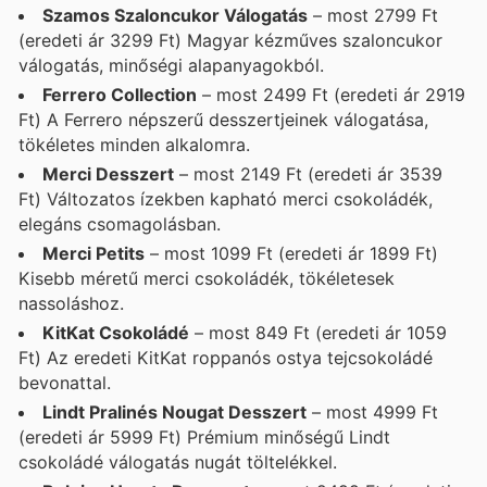
Szamos Szaloncukor Válogatás
– most 2799 Ft
(eredeti ár 3299 Ft) Magyar kézműves szaloncukor
válogatás, minőségi alapanyagokból.
Ferrero Collection
– most 2499 Ft (eredeti ár 2919
Ft) A Ferrero népszerű desszertjeinek válogatása,
tökéletes minden alkalomra.
Merci Desszert
– most 2149 Ft (eredeti ár 3539
Ft) Változatos ízekben kapható merci csokoládék,
elegáns csomagolásban.
Merci Petits
– most 1099 Ft (eredeti ár 1899 Ft)
Kisebb méretű merci csokoládék, tökéletesek
nassoláshoz.
KitKat Csokoládé
– most 849 Ft (eredeti ár 1059
Ft) Az eredeti KitKat roppanós ostya tejcsokoládé
bevonattal.
Lindt Pralinés Nougat Desszert
– most 4999 Ft
(eredeti ár 5999 Ft) Prémium minőségű Lindt
csokoládé válogatás nugát töltelékkel.