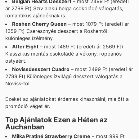
Belgian Hearts Desszert
– most 2499 Ft (eredeti
ár 2799 Ft) Szív alakú belga csokoládé válogatás,
romantikus ajándéknak is.
Roshen Cherry Queen
– most 1079 Ft (eredeti ár
1359 Ft) Cseresznyés desszert a Roshentől,
különleges ízélmény.
After Eight
– most 1489 Ft (eredeti ár 2569 Ft)
Klasszikus mentás csokoládé a vékony, roppanós
ostyáért.
Novissdesszert Cuadro
– most 2499 Ft (eredeti ár
2799 Ft) Különleges ízvilágú desszert válogatás a
Noviss-tól.
Ezeket az ajánlatokat érdemes kihasználni, mielőtt a
promóció véget ér.
Top Ajánlatok Ezen a Héten az
Auchanban
Milka Pratiné Strawberry Creme
– most 999 Ft