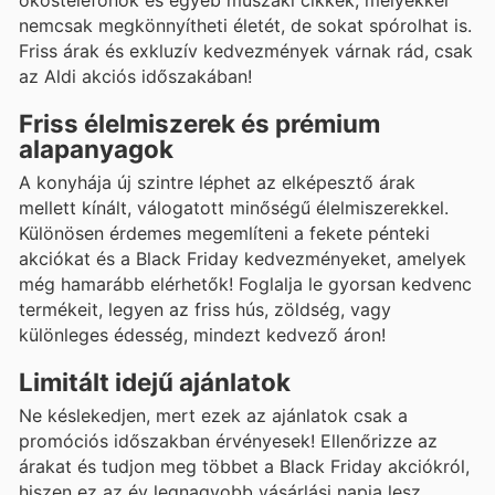
nemcsak megkönnyítheti életét, de sokat spórolhat is.
Friss árak és exkluzív kedvezmények várnak rád, csak
az Aldi akciós időszakában!
Friss élelmiszerek és prémium
alapanyagok
A konyhája új szintre léphet az elképesztő árak
mellett kínált, válogatott minőségű élelmiszerekkel.
Különösen érdemes megemlíteni a fekete pénteki
akciókat és a Black Friday kedvezményeket, amelyek
még hamarább elérhetők! Foglalja le gyorsan kedvenc
termékeit, legyen az friss hús, zöldség, vagy
különleges édesség, mindezt kedvező áron!
Limitált idejű ajánlatok
Ne késlekedjen, mert ezek az ajánlatok csak a
promóciós időszakban érvényesek! Ellenőrizze az
árakat és tudjon meg többet a Black Friday akciókról,
hiszen ez az év legnagyobb vásárlási napja lesz