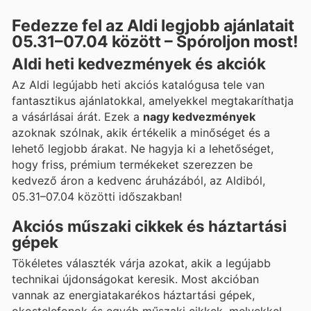
Fedezze fel az Aldi legjobb ajánlatait
05.31–07.04 között – Spóroljon most!
Aldi heti kedvezmények és akciók
Az Aldi legújabb heti akciós katalógusa tele van
fantasztikus ajánlatokkal, amelyekkel megtakaríthatja
a vásárlásai árát. Ezek a
nagy kedvezmények
azoknak szólnak, akik értékelik a minőséget és a
lehető legjobb árakat. Ne hagyja ki a lehetőséget,
hogy friss, prémium termékeket szerezzen be
kedvező áron a kedvenc áruházából, az Aldiból,
05.31–07.04 közötti időszakban!
Akciós műszaki cikkek és háztartási
gépek
Tökéletes választék várja azokat, akik a legújabb
technikai újdonságokat keresik. Most akcióban
vannak az energiatakarékos háztartási gépek,
okostelefonok és egyéb műszaki cikkek, melyekkel