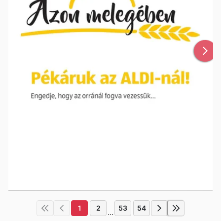
1
2
53
54
...