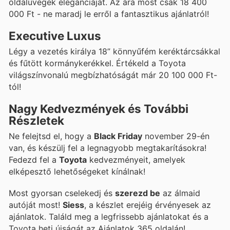
oldalüvegek eleganciáját. Az ára most csak 18 400
000 Ft - ne maradj le erről a fantasztikus ajánlatról!
Executive Luxus
Légy a vezetés királya 18” könnyűfém keréktárcsákkal
és fűtött kormánykerékkel. Értékeld a Toyota
világszínvonalú megbízhatóságát már 20 100 000 Ft-
tól!
Nagy Kedvezmények és További
Részletek
Ne felejtsd el, hogy a
Black Friday
november 29-én
van, és készülj fel a legnagyobb megtakarításokra!
Fedezd fel a
Toyota
kedvezményeit, amelyek
elképesztő lehetőségeket kínálnak!
Most gyorsan cselekedj és
szerezd be
az álmaid
autóját most!
Siess
, a készlet erejéig érvényesek az
ajánlatok. Találd meg a legfrissebb ajánlatokat és a
Toyota heti újságát az Ajánlatok 365 oldalán!