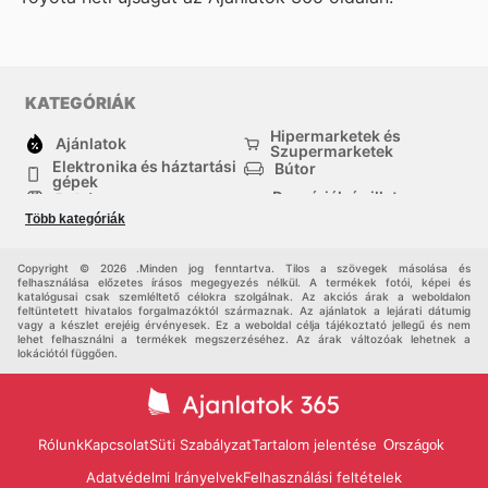
KATEGÓRIÁK
Hipermarketek és
Ajánlatok
Szupermarketek
Elektronika és háztartási
Bútor
gépek
Drogériák és illatszer-
Ruházat
boltok
Több kategóriák
háztartási cikkek
Sport
Gyermekek
Egyéb
Copyright © 2026 .Minden jog fenntartva. Tilos a szövegek másolása és
felhasználása előzetes írásos megegyezés nélkül. A termékek fotói, képei és
katalógusai csak szemléltető célokra szolgálnak. Az akciós árak a weboldalon
feltüntetett hivatalos forgalmazóktól származnak. Az ajánlatok a lejárati dátumig
vagy a készlet erejéig érvényesek. Ez a weboldal célja tájékoztató jellegű és nem
lehet felhasználni a termékek megszerzéséhez. Az árak változóak lehetnek a
lokációtól függően.
Rólunk
Kapcsolat
Süti Szabályzat
Tartalom jelentése
Országok
Adatvédelmi Irányelvek
Felhasználási feltételek