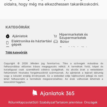
oldalra, hogy még ma elkezdhessen takarékoskodni.
KATEGÓRIÁK
Hipermarketek és
Ajánlatok
Szupermarketek
Elektronika és háztartási
Bútor
gépek
Drogériák és illatszer-
Ruházat
boltok
Több kategóriák
háztartási cikkek
Sport
Gyermekek
Egyéb
Copyright © 2026 .Minden jog fenntartva. Tilos a szövegek másolása és
felhasználása előzetes írásos megegyezés nélkül. A termékek fotói, képei és
katalógusai csak szemléltető célokra szolgálnak. Az akciós árak a weboldalon
feltüntetett hivatalos forgalmazóktól származnak. Az ajánlatok a lejárati dátumig
vagy a készlet erejéig érvényesek. Ez a weboldal célja tájékoztató jellegű és nem
lehet felhasználni a termékek megszerzéséhez. Az árak változóak lehetnek a
lokációtól függően.
Rólunk
Kapcsolat
Süti Szabályzat
Tartalom jelentése
Országok