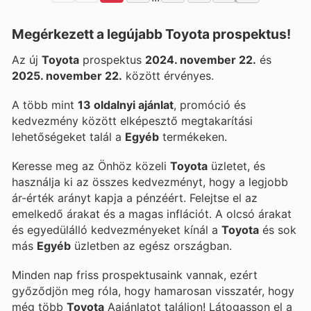
Megérkezett a legújabb Toyota prospektus!
Az új
Toyota
prospektus
2024. november 22.
és
2025. november 22.
között érvényes.
A több mint
13 oldalnyi ajánlat
, promóció és
kedvezmény között elképesztő megtakarítási
lehetőségeket talál a
Egyéb
termékeken.
Keresse meg az Önhöz közeli
Toyota
üzletet, és
használja ki az összes kedvezményt, hogy a legjobb
ár-érték arányt kapja a pénzéért. Felejtse el az
emelkedő árakat és a magas inflációt. A
olcsó árakat
és egyedülálló kedvezményeket kínál a
Toyota
és sok
más
Egyéb
üzletben az egész országban.
Minden nap friss prospektusaink vannak, ezért
győződjön meg róla, hogy hamarosan visszatér, hogy
még több
Toyota
Aajánlatot találjon! Látogasson el a