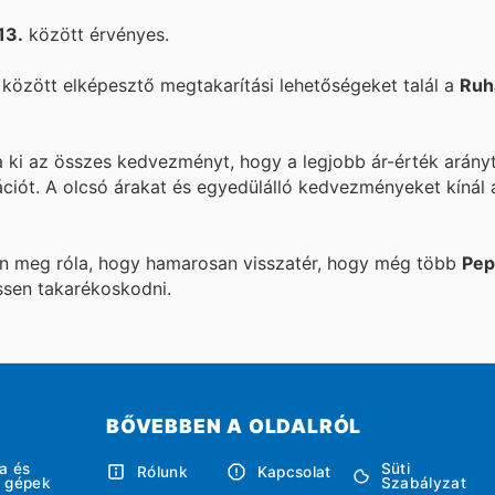
13.
között érvényes.
özött elképesztő megtakarítási lehetőségeket talál a
Ruh
a ki az összes kedvezményt, hogy a legjobb ár-érték arány
ációt. A
olcsó árakat és egyedülálló kedvezményeket kínál
ön meg róla, hogy hamarosan visszatér, hogy még több
Pep
ssen takarékoskodni.
BŐVEBBEN A OLDALRÓL
a és
Süti
Rólunk
Kapcsolat
i gépek
Szabályzat