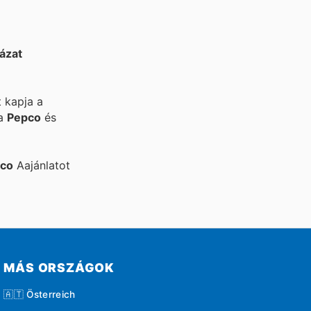
ázat
t kapja a
 a
Pepco
és
co
Aajánlatot
MÁS ORSZÁGOK
🇦🇹 Österreich