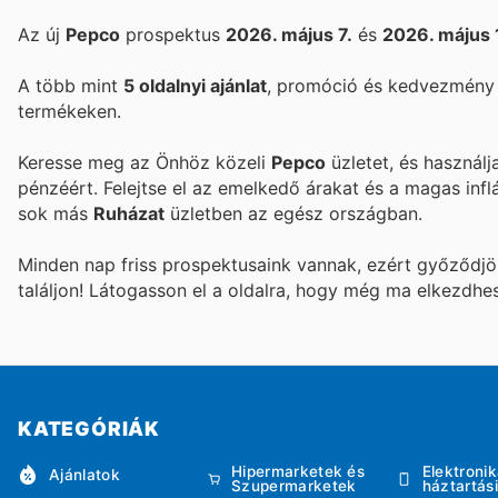
Az új
Pepco
prospektus
2026. május 7.
és
2026. május 
A több mint
5 oldalnyi ajánlat
, promóció és kedvezmény k
termékeken.
Keresse meg az Önhöz közeli
Pepco
üzletet, és használj
pénzéért. Felejtse el az emelkedő árakat és a magas infl
sok más
Ruházat
üzletben az egész országban.
Minden nap friss prospektusaink vannak, ezért győződj
találjon! Látogasson el a
oldalra, hogy még ma elkezdhe
KATEGÓRIÁK
Hipermarketek és
Elektronik
Ajánlatok
Szupermarketek
háztartás