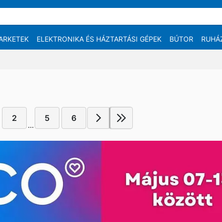
ARKETEK
ELEKTRONIKA ÉS HÁZTARTÁSI GÉPEK
BÚTOR
RUHÁ
2
5
6
...