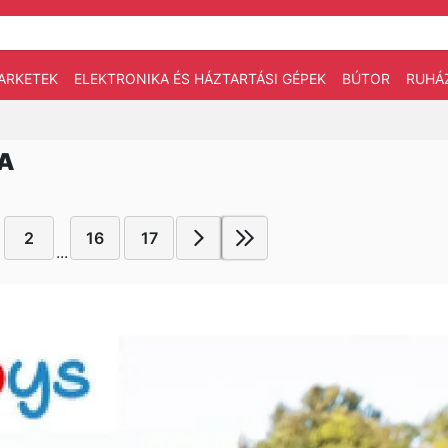
ARKETEK
ELEKTRONIKA ÉS HÁZTARTÁSI GÉPEK
BÚTOR
RUHÁ
A
2
16
17
...