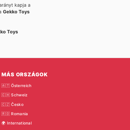
arányt kapja a
 a
Gekko Toys
ko Toys
MÁS ORSZÁGOK
🇦🇹 Österreich
🇨🇭 Schweiz
🇨🇿 Česko
🇷🇴 Romania
🌍 International