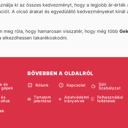
sználja ki az összes kedvezményt, hogy a legjobb ár-érték 
ációt. A
olcsó árakat és egyedülálló kedvezményeket kínál
ön meg róla, hogy hamarosan visszatér, hogy még több
Gek
a elkezdhessen takarékoskodni.
BŐVEBBEN A OLDALRÓL
a és
Süti
Rólunk
Kapcsolat
i gépek
Szabályzat
 és
Tartalom
Adatvédelmi
Felhasználási
boltok
jelentése
Irányelvek
feltételek
ek