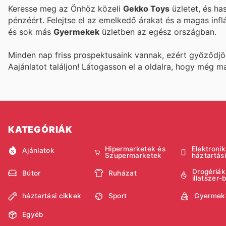
Keresse meg az Önhöz közeli
Gekko Toys
üzletet, és ha
pénzéért. Felejtse el az emelkedő árakat és a magas infl
és sok más
Gyermekek
üzletben az egész országban.
Minden nap friss prospektusaink vannak, ezért győződj
Aajánlatot találjon! Látogasson el a
oldalra, hogy még m
KATEGÓRIÁK
Hipermarketek és
Elektronik
Ajánlatok
Szupermarketek
háztartás
Drogériák
Bútor
Ruházat
illatszer-
háztartási cikkek
Sport
Gyermek
Egyéb