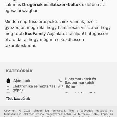
sok más
Drogériák és illatszer-boltok
üzletben az
egész országban.
Minden nap friss prospektusaink vannak, ezért
győződjön meg róla, hogy hamarosan visszatér, hogy
még több
EcoFamily
Aajánlatot találjon! Látogasson
el a
oldalra, hogy még ma elkezdhessen
takarékoskodni.
KATEGÓRIÁK
Hipermarketek és
Ajánlatok
Szupermarketek
Elektronika és háztartási
Bútor
gépek
Drogériák és illatszer-
Ruházat
boltok
Több kategóriák
háztartási cikkek
Sport
Gyermekek
Egyéb
Copyright © 2026 .Minden jog fenntartva. Tilos a szövegek másolása és
felhasználása előzetes írásos megegyezés nélkül. A termékek fotói, képei és