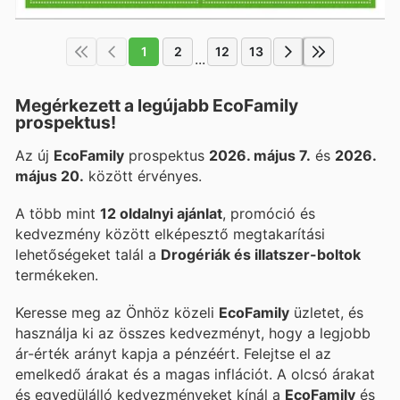
1
2
12
13
...
Megérkezett a legújabb EcoFamily
prospektus!
Az új
EcoFamily
prospektus
2026. május 7.
és
2026.
május 20.
között érvényes.
A több mint
12 oldalnyi ajánlat
, promóció és
kedvezmény között elképesztő megtakarítási
lehetőségeket talál a
Drogériák és illatszer-boltok
termékeken.
Keresse meg az Önhöz közeli
EcoFamily
üzletet, és
használja ki az összes kedvezményt, hogy a legjobb
ár-érték arányt kapja a pénzéért. Felejtse el az
emelkedő árakat és a magas inflációt. A
olcsó árakat
és egyedülálló kedvezményeket kínál a
EcoFamily
és