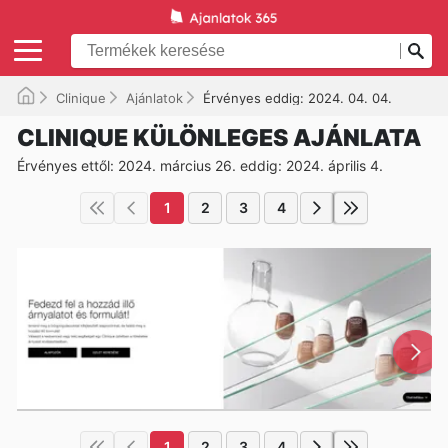
Clinique
Ajánlatok
Érvényes eddig: 2024. 04. 04.
CLINIQUE KÜLÖNLEGES AJÁNLATA
Érvényes ettől: 2024. március 26. eddig: 2024. április 4.
1
2
3
4
1
2
3
4