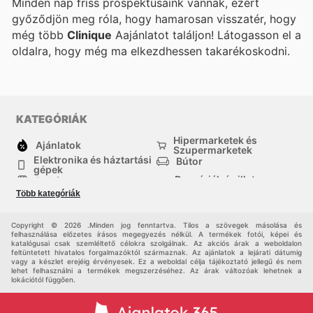
Minden nap friss prospektusaink vannak, ezért
győződjön meg róla, hogy hamarosan visszatér, hogy
még több
Clinique
Aajánlatot találjon! Látogasson el a
oldalra, hogy még ma elkezdhessen takarékoskodni.
KATEGÓRIÁK
Hipermarketek és
Ajánlatok
Szupermarketek
Elektronika és háztartási
Bútor
gépek
Drogériák és illatszer-
Ruházat
boltok
Több kategóriák
háztartási cikkek
Sport
Gyermekek
Egyéb
Copyright © 2026 .Minden jog fenntartva. Tilos a szövegek másolása és
felhasználása előzetes írásos megegyezés nélkül. A termékek fotói, képei és
katalógusai csak szemléltető célokra szolgálnak. Az akciós árak a weboldalon
feltüntetett hivatalos forgalmazóktól származnak. Az ajánlatok a lejárati dátumig
vagy a készlet erejéig érvényesek. Ez a weboldal célja tájékoztató jellegű és nem
lehet felhasználni a termékek megszerzéséhez. Az árak változóak lehetnek a
lokációtól függően.