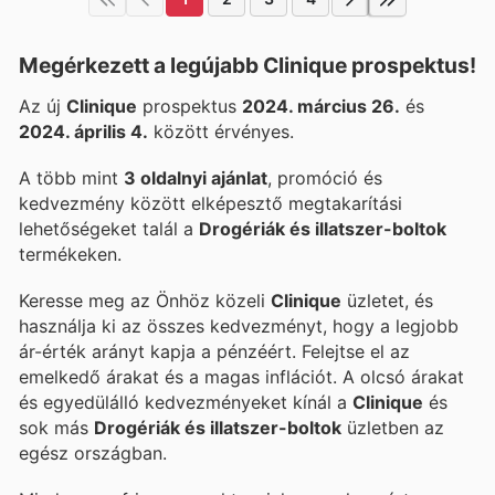
Megérkezett a legújabb Clinique prospektus!
Az új
Clinique
prospektus
2024. március 26.
és
2024. április 4.
között érvényes.
A több mint
3 oldalnyi ajánlat
, promóció és
kedvezmény között elképesztő megtakarítási
lehetőségeket talál a
Drogériák és illatszer-boltok
termékeken.
Keresse meg az Önhöz közeli
Clinique
üzletet, és
használja ki az összes kedvezményt, hogy a legjobb
ár-érték arányt kapja a pénzéért. Felejtse el az
emelkedő árakat és a magas inflációt. A
olcsó árakat
és egyedülálló kedvezményeket kínál a
Clinique
és
sok más
Drogériák és illatszer-boltok
üzletben az
egész országban.