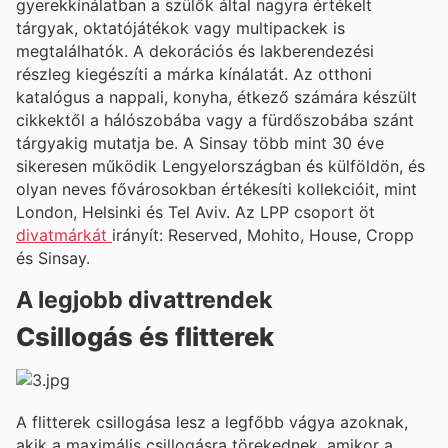
gyerekkínálatban a szülők által nagyra értékelt
tárgyak, oktatójátékok vagy multipackek is
megtalálhatók. A dekorációs és lakberendezési
részleg kiegészíti a márka kínálatát. Az otthoni
katalógus a nappali, konyha, étkező számára készült
cikkektől a hálószobába vagy a fürdőszobába szánt
tárgyakig mutatja be. A Sinsay több mint 30 éve
sikeresen működik Lengyelországban és külföldön, és
olyan neves fővárosokban értékesíti kollekcióit, mint
London, Helsinki és Tel Aviv. Az LPP csoport öt
divatmárkát
irányít: Reserved, Mohito, House, Cropp
és Sinsay.
A legjobb divattrendek
Csillogás és flitterek
A flitterek csillogása lesz a legfőbb vágya azoknak,
akik a maximális csillogásra törekednek, amikor a