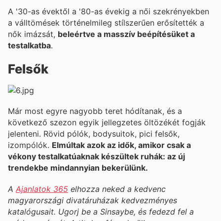
A '30-as évektől a '80-as évekig a női szekrényekben
a válltömések történelmileg stílszerűen erősítették a
nők imázsát,
beleértve a masszív beépítésüket a
testalkatba
.
Felsők
Már most egyre nagyobb teret hódítanak, és a
következő szezon egyik jellegzetes öltözékét fogják
jelenteni. Rövid pólók, bodysuitok, pici felsők,
izompólók.
Elmúltak azok az idők, amikor csak a
vékony testalkatúaknak készültek ruhák: az új
trendekbe mindannyian bekerülünk.
A
Ajanlatok 365
elhozza neked a kedvenc
magyarországi divatáruházak kedvezményes
katalógusait. Ugorj be a Sinsaybe, és fedezd fel a