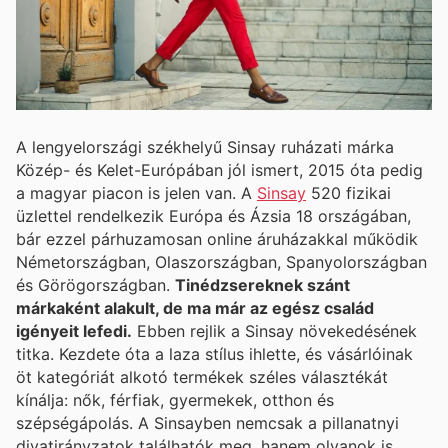
A lengyelországi székhelyű Sinsay ruházati márka
Közép- és Kelet-Európában jól ismert, 2015 óta pedig
a magyar piacon is jelen van. A
Sinsay
520 fizikai
üzlettel rendelkezik Európa és Ázsia 18 országában,
bár ezzel párhuzamosan online áruházakkal működik
Németországban, Olaszországban, Spanyolországban
és Görögországban.
Tinédzsereknek szánt
márkaként alakult, de ma már az egész család
igényeit lefedi.
Ebben rejlik a Sinsay növekedésének
titka. Kezdete óta a laza stílus ihlette, és vásárlóinak
öt kategóriát alkotó termékek széles választékát
kínálja: nők, férfiak, gyermekek, otthon és
szépségápolás. A Sinsayben nemcsak a pillanatnyi
divatirányzatok találhatók meg, hanem olyanok is,